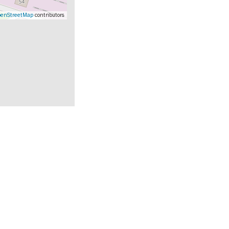
enStreetMap
contributors