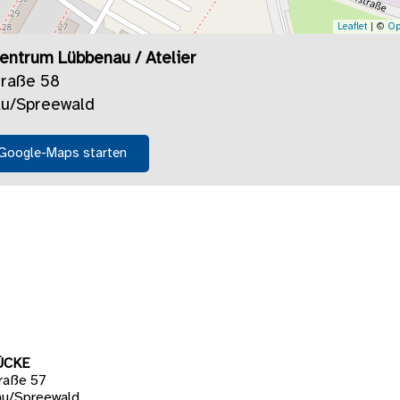
Leaflet
| ©
Op
zentrum Lübbenau / Atelier
traße 58
u/Spreewald
 Google-Maps starten
ÜCKE
raße 57
u/Spreewald