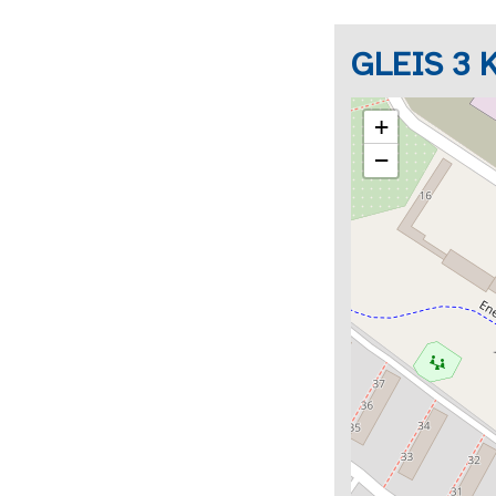
GLEIS 3 K
+
−