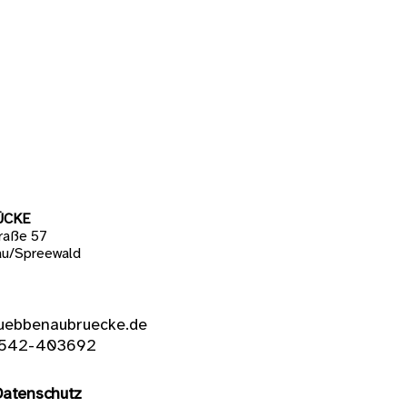
ÜCKE
raße 57
u/Spreewald
uebbenaubruecke.de
542-403692
Datenschutz