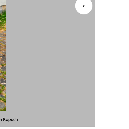
>
on Kopsch