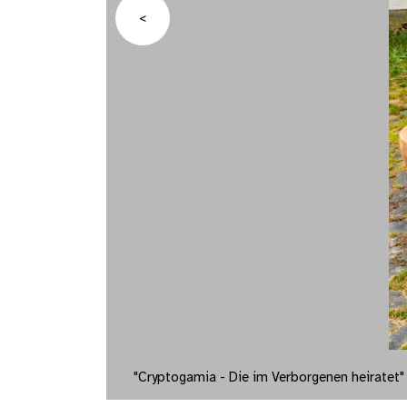
<
"Cryptogamia - Die im Verborgenen heiratet" |