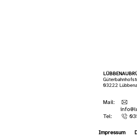
LÜBBENAUBR
Güterbahnhofst
03222 Lübbena
Mail:
info@l
Tel:
03
Impressum