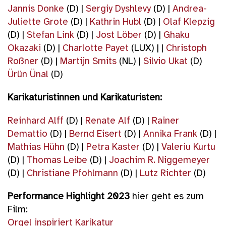
Jannis Donke
(D) |
Sergiy Dyshlevy
(D) |
Andrea-
Juliette Grote
(D) |
Kathrin Hubl
(D) |
Olaf Klepzig
(D) |
Stefan Link
(D) |
Jost Löber
(D) |
Ghaku
Okazaki
(D) |
Charlotte Payet
(LUX) | |
Christoph
Roßner
(D) |
Martijn Smits
(NL) |
Silvio Ukat
(D)
Ürün Ünal
(D)
Karikaturistinnen und Karikaturisten:
Reinhard Alff
(D) |
Renate Alf
(D) |
Rainer
Demattio
(D) |
Bernd Eisert
(D) |
Annika Frank
(D) |
Mathias Hühn
(D) |
Petra Kaster
(D) |
Valeriu Kurtu
(D) |
Thomas Leibe
(D) |
Joachim R. Niggemeyer
(D) |
Christiane Pfohlmann
(D) |
Lutz Richter
(D)
Performance Highlight 2023
hier geht es zum
Film:
Orgel inspiriert Karikatur