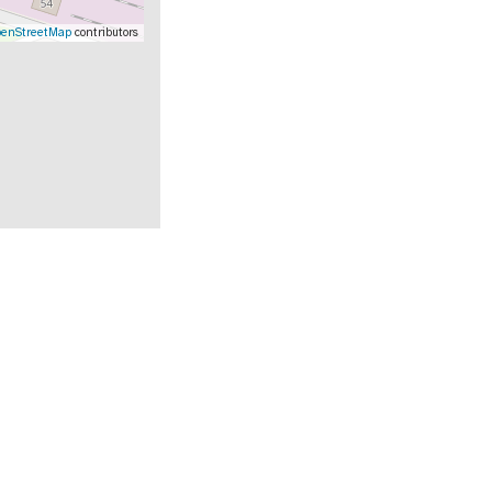
enStreetMap
contributors