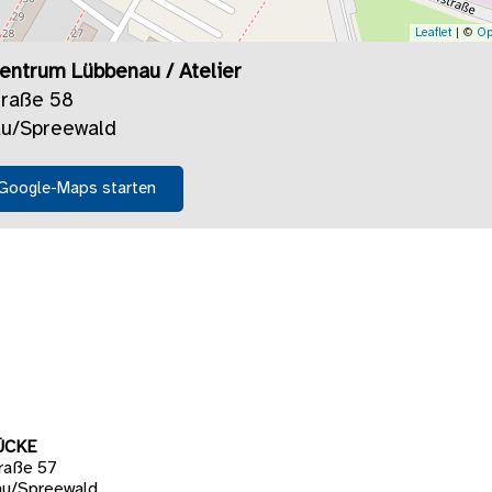
Leaflet
| ©
Op
zentrum Lübbenau / Atelier
traße 58
u/Spreewald
 Google-Maps starten
ÜCKE
raße 57
u/Spreewald