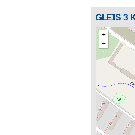
GLEIS 3 K
+
−