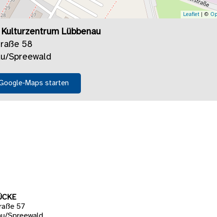
Leaflet
| ©
Op
3 Kulturzentrum Lübbenau
traße 58
u/Spreewald
 Google-Maps starten
ÜCKE
raße 57
u/Spreewald