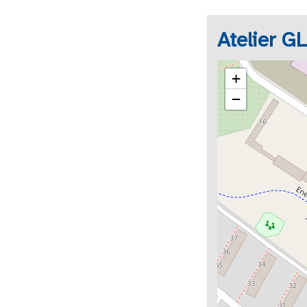
Atelier G
+
−