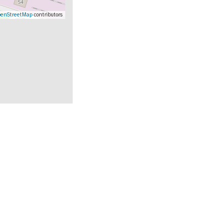
enStreetMap
contributors