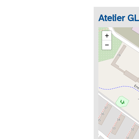
Atelier G
+
−