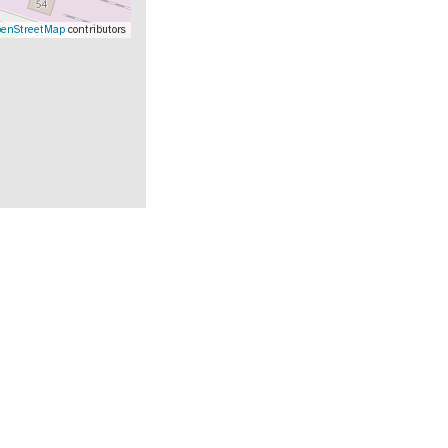
enStreetMap
contributors