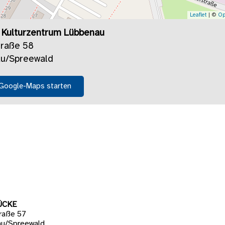
Leaflet
| ©
Op
3 Kulturzentrum Lübbenau
traße 58
u/Spreewald
 Google-Maps starten
ÜCKE
raße 57
u/Spreewald