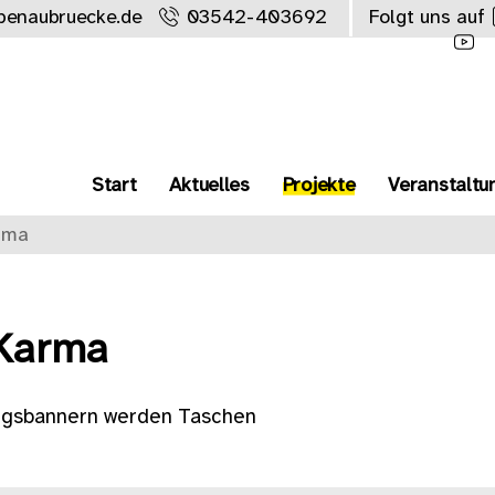
benaubruecke.de
03542-403692
Folgt uns auf
Start
Aktuelles
Projekte
Veranstaltu
rma
Karma
ngsbannern werden Taschen